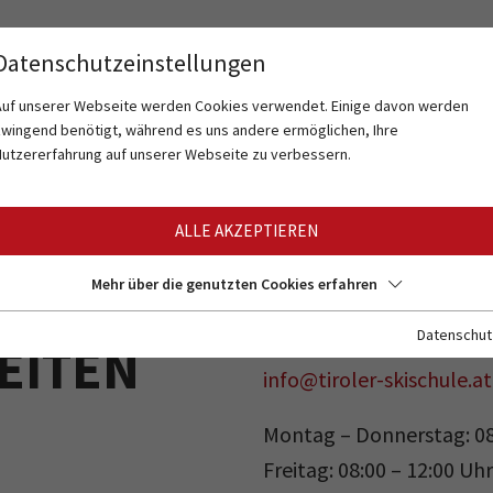
Datenschutzeinstellungen
Auf unserer Webseite werden Cookies verwendet. Einige davon werden
zwingend benötigt, während es uns andere ermöglichen, Ihre
Nutzererfahrung auf unserer Webseite zu verbessern.
ALLE AKZEPTIEREN
Mehr über die genutzten Cookies erfahren
Tel.: +43 512 / 58 60 70
Datenschut
Fax: +43 512 / 58 60 70 - 
EITEN
info@tiroler-skischule.at
Montag – Donnerstag: 08:
Freitag: 08:00 – 12:00 Uhr