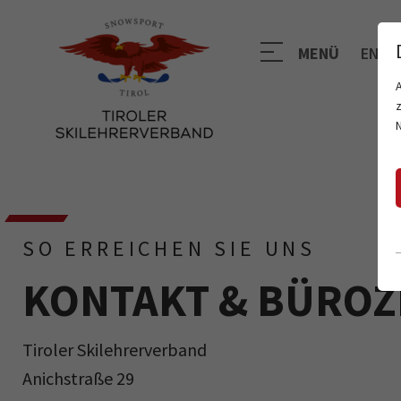
MENÜ
EN
SO ERREICHEN SIE UNS
KONTAKT & BÜROZ
Tiroler Skilehrerverband
Anichstraße 29