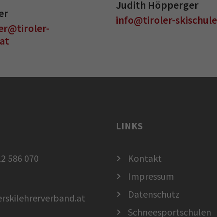
Judith Höpperger
er
info@tiroler-skischule
er@tiroler-
.at
LINKS
2 586 070
Kontakt
Impressum
Datenschutz
erskilehrerverband.at
Schneesportschulen