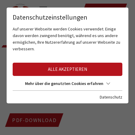
TERMINE
Datenschutzeinstellungen
Auf unserer Webseite werden Cookies verwendet. Einige
Home
Tiroler Skischule
Ausbildungstermine
davon werden zwingend benötigt, während es uns andere
ermöglichen, Ihre Nutzererfahrung auf unserer Webseite zu
verbessern.
TIROLER SKILEHRERVERBAND
AUSBILDUNGSTERMINE
ALLE AKZEPTIEREN
Falls Sie Fragen zum Prozedere haben was das
Mehr über die genutzten Cookies erfahren
Buchen unserer Ausbildungslehrgänge angeht, finden
Datenschutz
Sie hier einen kurzen Leitfaden
PDF-DOWNLOAD