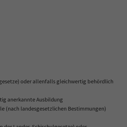
setze) oder allenfalls gleichwertig behördlich
rtig anerkannte Ausbildung
chule (nach landesgesetzlichen Bestimmungen)
 der Landes-Schischulgesetze) oder