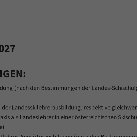
027
NGEN:
ldung (nach den Bestimmungen der Landes-Schischulge
 der Landesskilehrerausbildung, respektive gleichwe
xis als Landeslehrer in einer österreichischen Skis
e)
dlehrer-Anwärterausbildung (nach den Bestimmungen