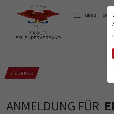
MENÜ
EN
ZURÜCK
ANMELDUNG FÜR
E