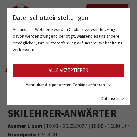
TERMINE
Datenschutzeinstellungen
Auf unserer Webseite werden Cookies verwendet. Einige
davon werden zwingend benötigt, während es uns andere
ermöglichen, Ihre Nutzererfahrung auf unserer Webseite zu
verbessern.
ZURÜCK
ALLE AKZEPTIEREN
Mehr über die genutzten Cookies erfahren
ANMELDUNG FÜR
Datenschutz
SKILEHRER-ANWÄRTER
Axamer Lizum
| 19.03 - 29.03.2027 | 18:00 - 16:30 Uhr
Grundpreis:
€ 913,00