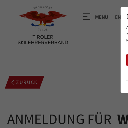
MENÜ
EN
ZURÜCK
ANMELDUNG FÜR
W