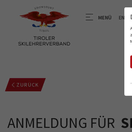
MENÜ
EN
ZURÜCK
ANMELDUNG FÜR
S