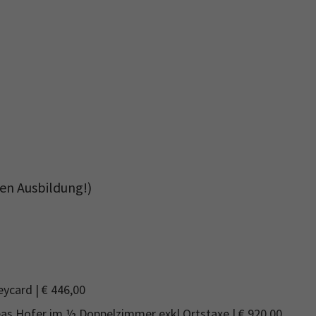
en Ausbildung!)
eycard | € 446,00
as Hofer im ½ Doppelzimmer exkl Ortstaxe | € 920,00