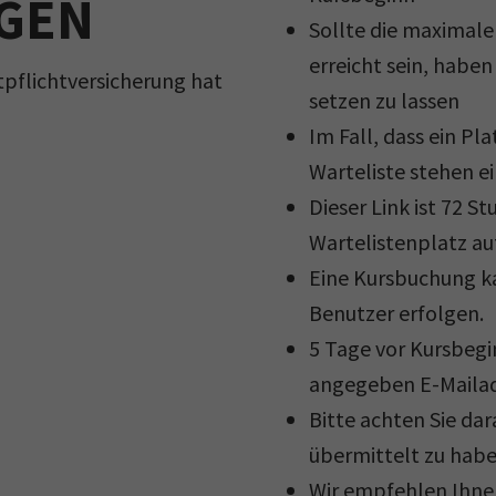
GEN
Sollte die maximale
erreicht sein, haben 
tpflichtversicherung hat
setzen zu lassen
Im Fall, dass ein Pla
Warteliste stehen e
Dieser Link ist 72 S
Wartelistenplatz au
Eine Kursbuchung ka
Benutzer erfolgen.
5 Tage vor Kursbegi
angegeben E-Mailad
Bitte achten Sie da
übermittelt zu habe
Wir empfehlen Ihnen